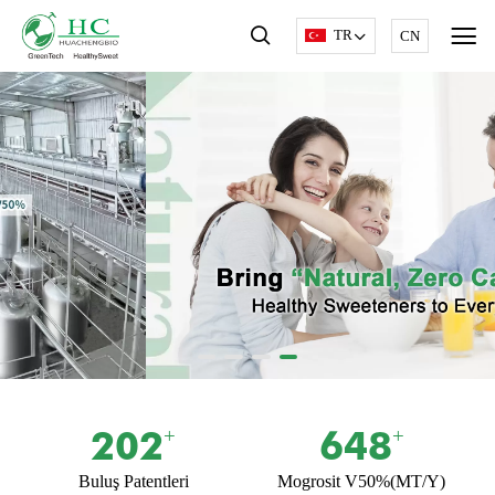
TR
CN
203
650
+
+
Buluş Patentleri
Mogrosit V50%(MT/Y)