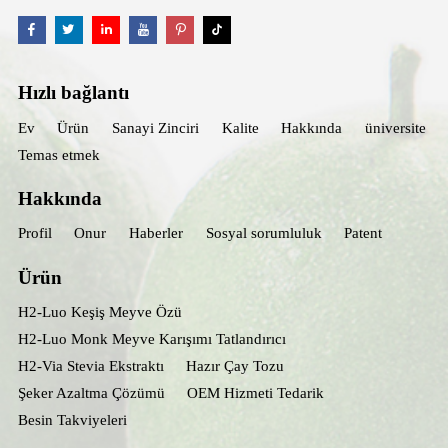
Hızlı bağlantı
Ev
Ürün
Sanayi Zinciri
Kalite
Hakkında
üniversite
Temas etmek
Hakkında
Profil
Onur
Haberler
Sosyal sorumluluk
Patent
Ürün
H2-Luo Keşiş Meyve Özü
H2-Luo Monk Meyve Karışımı Tatlandırıcı
H2-Via Stevia Ekstraktı
Hazır Çay Tozu
Şeker Azaltma Çözümü
OEM Hizmeti Tedarik
Besin Takviyeleri