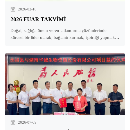
2026-02-10
2026 FUAR TAKVİMİ
Doğal, sağlığa önem veren tatlandırma çözümlerinde
küresel bir lider olarak, bağlantı kurmak, işbirliği yapmak
ve inovasyona ilham vermek için dünya çapındaki önemli
sektör etkinliklerinde bulunacağız. Keşiş meyvemizin nasıl
olduğunu keşfedin: Doğal, sağlığa yönelik tatlandırıcı
çözümlerinde küresel bir lider olarak, bağlantı kurmak,
işbirliği yapmak ve inovasyona ilham vermek için dünya
çapındaki önemli sektör etkinliklerinde bulunacağız.
Keşişimizin nasıl meyve verdiğini keşfedin
2026-07-09