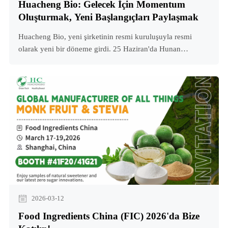
Huacheng Bio: Gelecek İçin Momentum
Oluşturmak, Yeni Başlangıçları Paylaşmak
Huacheng Bio, yeni şirketinin resmi kuruluşuyla resmi
olarak yeni bir döneme girdi. 25 Haziran'da Hunan
Huacheng BHuacheng Bio arasındaki Keşiş Meyvesi Derin
İşleme Projesi için düzenlenen imza töreni, yeni şirketinin
resmi kuruluşuyla resmen yeni bir bölüme girdi. 25
Haziran'da Hunan Huacheng B. ile Keşiş Meyvesi Derin
İşleme Projesi için imza töreni düzenlendi.
2026-03-12
Food Ingredients China (FIC) 2026'da Bize