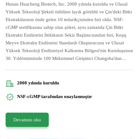
01
Hunan Huacheng Biotech, Inc. 2008 yılında kuruldu ve Ulusal
Yüksek Teknoloji Şirketi ödülüne layık görüldü ve Çin'deki Bitki
Besin Takviyeleri
Ekstraktlarının önde gelen 10 tedarikçisinden biri oldu. NSF-
cGMP sertifikasına sahip olan şirket, aynı zamanda Çin Bitki
Ekstraktı Endüstrisi İttifakının Sekiz Başlatıcısından biri, Keşiş
Doğal, sıfır kalorili. Keşiş Meyvesinin
Meyve Ekstraktı Endüstrisi Standardı Oluşturucusu ve Ulusal
beslenmesini korur
Yüksek Teknoloji Endüstriyel Kalkınma Bölgesi'nin Kuruluşunun
30. Yıldönümünde 100 Mükemmel Girişimci Changsha'dan
Önerilen Ürün
biridir.
H2-Luo Keşiş Meyve Özü
2008 yılında kuruldu
NSF-cGMP tarafından onaylanmıştır
Devamını oku