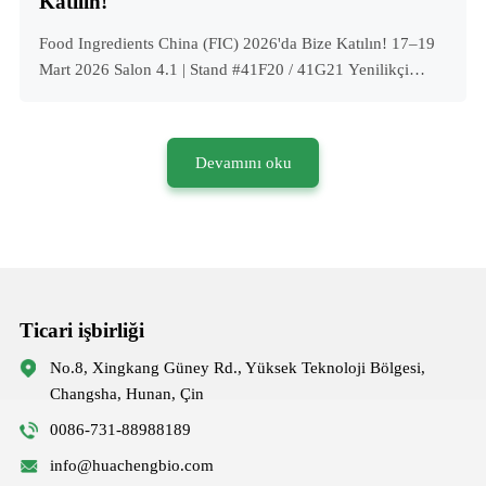
Katılın!
Food Ingredients China (FIC) 2026'da Bize Katılın! 17–19
Mart 2026 Salon 4.1 | Stand #41F20 / 41G21 Yenilikçi
keşiş meyve tatlandırıcı çözümlerimizin sağlık yaratmanıza
nasıl yardımcı olabileceğini keşfedin Food Ingredients
China (FIC) 2026'da Bize Katılın! 17–19 Mart 2026 Salon
Devamını oku
4.1 | Stand #41F20 / 41G21 Yenilikçi keşiş meyve
tatlandırıcı çözümlerimizin sağlık yaratmanıza nasıl
yardımcı olabileceğini keşfedin
Ticari işbirliği
No.8, Xingkang Güney Rd., Yüksek Teknoloji Bölgesi,
Changsha, Hunan, Çin
0086-731-88988189
info@huachengbio.com