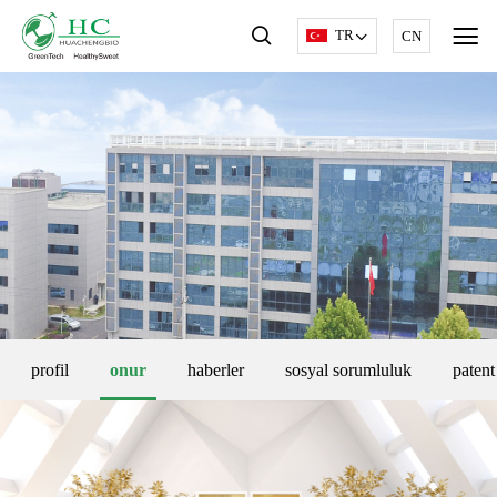
TR
CN
profil
onur
haberler
sosyal sorumluluk
patent