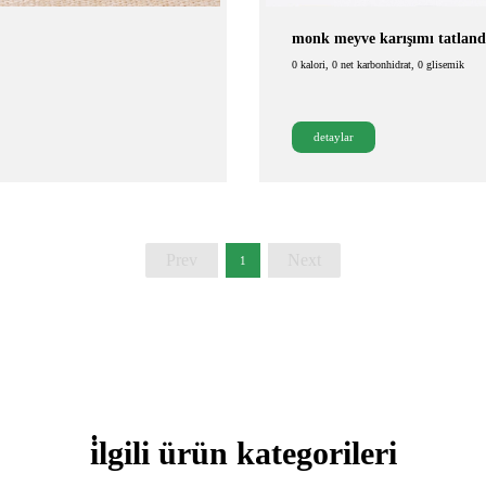
monk meyve karışımı tatlandı
0 kalori, 0 net karbonhidrat, 0 glisemik
detaylar
Prev
Next
1
i̇lgili ürün kategorileri