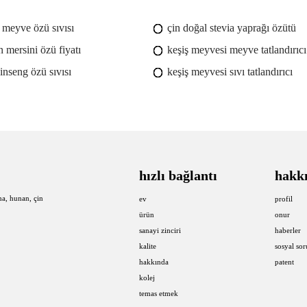
p meyve özü sıvısı
çin doğal stevia yaprağı özütü
 mersini özü fiyatı
keşiş meyvesi meyve tatlandırıcı
inseng özü sıvısı
keşiş meyvesi sıvı tatlandırıcı
hızlı bağlantı
hakk
ha, hunan, çin
ev
profil
ürün
onur
sanayi zinciri
haberler
kalite
sosyal so
hakkında
patent
kolej
temas etmek