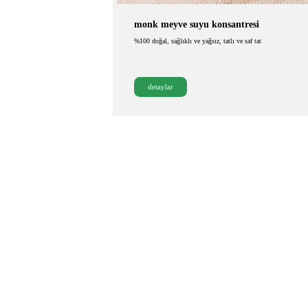
monk meyve suyu konsantresi
%100 doğal, sağlıklı ve yağsız, tatlı ve saf tat
detaylar