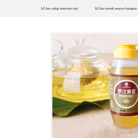
h2-luo rahip meyvesi özü
h2-luo monk meyve karışımı ta