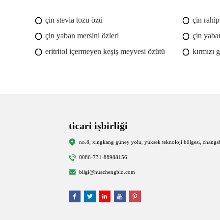
çin stevia tozu özü
çin rahi
çin yaban mersini özleri
çin yaban
eritritol içermeyen keşiş meyvesi özütü
kırmızı g
ticari işbirliği
no.8, xingkang güney yolu, yüksek teknoloji bölgesi, changs
0086-731-88988156
bilgi@huachengbio.com