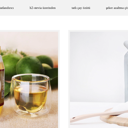
tlandırıcı
h2-stevia üzerinden
tatlı çay özütü
şeker azaltma ç