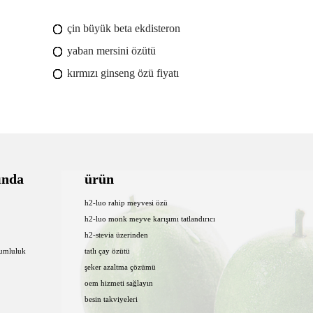
çin büyük beta ekdisteron
yaban mersini özütü
kırmızı ginseng özü fiyatı
ında
ürün
h2-luo rahip meyvesi özü
h2-luo monk meyve karışımı tatlandırıcı
h2-stevia üzerinden
rumluluk
tatlı çay özütü
şeker azaltma çözümü
oem hizmeti sağlayın
besin takviyeleri