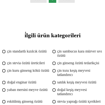
i̇lgili ürün kategorileri
çin standartlı kızılcık özütü
çin sambucus kara mürver sıvı
özütü
çin stevia özütü üreticileri
çin ginseng özütü tedarikçisi
çin kuru ginseng kökü özütü
çin tozu keşiş meyvesi
tatlandırıcı
doğal enginar özütü
satılık keşiş meyvesi özütü
yaban mersini meyve özütü
doğal keşiş meyvesi
tatlandırıcı
eskitilmiş ginseng özütü
stevia yaprağı özütü içerikleri