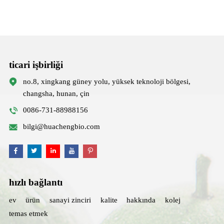
ticari işbirliği
no.8, xingkang güney yolu, yüksek teknoloji bölgesi,
changsha, hunan, çin
0086-731-88988156
bilgi@huachengbio.com
hızlı bağlantı
ev
ürün
sanayi zinciri
kalite
hakkında
kolej
temas etmek