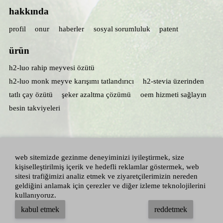
hakkında
profil
onur
haberler
sosyal sorumluluk
patent
ürün
h2-luo rahip meyvesi özütü
h2-luo monk meyve karışımı tatlandırıcı
h2-stevia üzerinden
tatlı çay özütü
şeker azaltma çözümü
oem hizmeti sağlayın
besin takviyeleri
web sitemizde gezinme deneyiminizi iyileştirmek, size
kişiselleştirilmiş içerik ve hedefli reklamlar göstermek, web
sitesi trafiğimizi analiz etmek ve ziyaretçilerimizin nereden
geldiğini anlamak için çerezler ve diğer izleme teknolojilerini
kullanıyoruz.
tüm hakları saklıdır：hunan huacheng biotech,inc.
adallen beslenme, inc.
-
kabul etmek
reddetmek
site haritası
|
gizlilik politikası
|
şartlar ve koşullar
|
blog