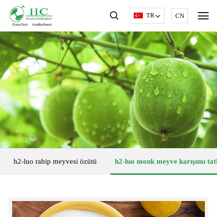
TR
CN
h2-luo rahip meyvesi özütü
h2-luo monk meyve karışımı tatl