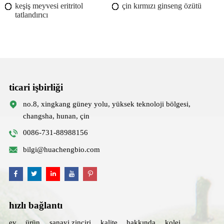
keşiş meyvesi eritritol
çin kırmızı ginseng özütü
tatlandırıcı
ticari işbirliği
no.8, xingkang güney yolu, yüksek teknoloji bölgesi,
changsha, hunan, çin
0086-731-88988156
bilgi@huachengbio.com
hızlı bağlantı
ev
ürün
sanayi zinciri
kalite
hakkında
kolej