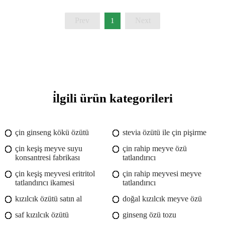
Prev
Next
1
i̇lgili ürün kategorileri
çin ginseng kökü özütü
stevia özütü ile çin pişirme
çin keşiş meyve suyu
çin rahip meyve özü
konsantresi fabrikası
tatlandırıcı
çin keşiş meyvesi eritritol
çin rahip meyvesi meyve
tatlandırıcı ikamesi
tatlandırıcı
kızılcık özütü satın al
doğal kızılcık meyve özü
saf kızılcık özütü
ginseng özü tozu