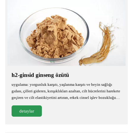
h2-ginsid ginseng özütü
uygulama: yorgunluk karşıtı, yaşlanma karşıtı ve beyin sağlığı
gıdası, çilleri gideren, kırışıklıkları azaltan, cilt hücrelerini harekete
geçiren ve cilt elastikiyetini artıran, erkek cinsel işlev bozukluğunu
iyileştiren kozmetikler
detaylar