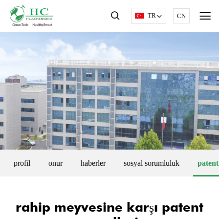
TR
CN
profil
onur
haberler
sosyal sorumluluk
patent
rahip meyvesine karşı patent