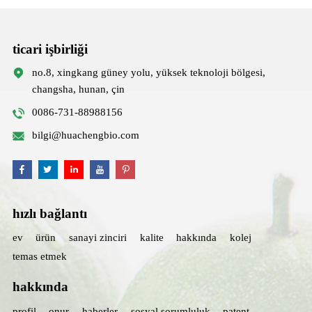
ticari işbirliği
no.8, xingkang güney yolu, yüksek teknoloji bölgesi,
changsha, hunan, çin
0086-731-88988156
bilgi@huachengbio.com
hızlı bağlantı
ev
ürün
sanayi zinciri
kalite
hakkında
kolej
temas etmek
hakkında
profil
onur
haberler
sosyal sorumluluk
patent