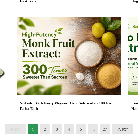
Ekstraktı
Uyg
a
Yüksek Etkili Keşiş Meyvesi Özü: Sükrozdan 300 Kat
Luo
Daha Tatlı
Ham
Prev
Next
1
2
3
4
5
…
27