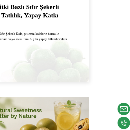
ki Bazlı Sıfır Şekerli
 Tatlılık, Yapay Katkı
fır Şekerli Kola, şekersiz kolaların formüle
artam veya asesülfam K gibi yapay tatlandırıcılara