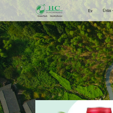
Ürün
Ev