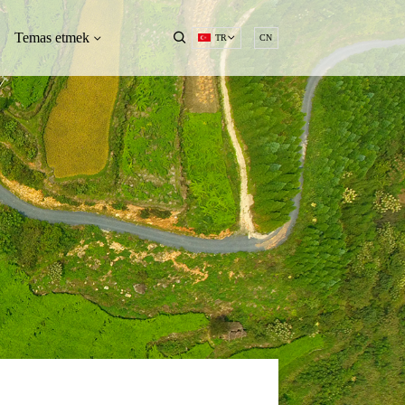
Temas etmek
TR
CN