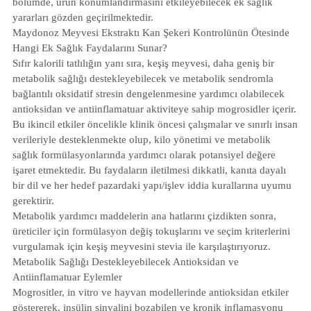
bölümde, ürün konumlandırmasını etkileyebilecek ek sağlık
yararları gözden geçirilmektedir.
Maydonoz Meyvesi Ekstraktı Kan Şekeri Kontrolünün Ötesinde
Hangi Ek Sağlık Faydalarını Sunar?
Sıfır kalorili tatlılığın yanı sıra, keşiş meyvesi, daha geniş bir
metabolik sağlığı destekleyebilecek ve metabolik sendromla
bağlantılı oksidatif stresin dengelenmesine yardımcı olabilecek
antioksidan ve antiinflamatuar aktiviteye sahip mogrosidler içerir.
Bu ikincil etkiler öncelikle klinik öncesi çalışmalar ve sınırlı insan
verileriyle desteklenmekte olup, kilo yönetimi ve metabolik
sağlık formülasyonlarında yardımcı olarak potansiyel değere
işaret etmektedir. Bu faydaların iletilmesi dikkatli, kanıta dayalı
bir dil ve her hedef pazardaki yapı/işlev iddia kurallarına uyumu
gerektirir.
Metabolik yardımcı maddelerin ana hatlarını çizdikten sonra,
üreticiler için formülasyon değiş tokuşlarını ve seçim kriterlerini
vurgulamak için keşiş meyvesini stevia ile karşılaştırıyoruz.
Metabolik Sağlığı Destekleyebilecek Antioksidan ve
Antiinflamatuar Eylemler
Mogrositler, in vitro ve hayvan modellerinde antioksidan etkiler
göstererek, insülin sinyalini bozabilen ve kronik inflamasyonu