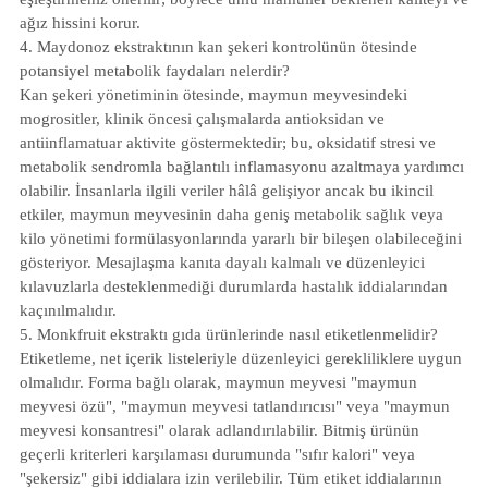
ağız hissini korur.
4. Maydonoz ekstraktının kan şekeri kontrolünün ötesinde
potansiyel metabolik faydaları nelerdir?
Kan şekeri yönetiminin ötesinde, maymun meyvesindeki
mogrositler, klinik öncesi çalışmalarda antioksidan ve
antiinflamatuar aktivite göstermektedir; bu, oksidatif stresi ve
metabolik sendromla bağlantılı inflamasyonu azaltmaya yardımcı
olabilir. İnsanlarla ilgili veriler hâlâ gelişiyor ancak bu ikincil
etkiler, maymun meyvesinin daha geniş metabolik sağlık veya
kilo yönetimi formülasyonlarında yararlı bir bileşen olabileceğini
gösteriyor. Mesajlaşma kanıta dayalı kalmalı ve düzenleyici
kılavuzlarla desteklenmediği durumlarda hastalık iddialarından
kaçınılmalıdır.
5. Monkfruit ekstraktı gıda ürünlerinde nasıl etiketlenmelidir?
Etiketleme, net içerik listeleriyle düzenleyici gerekliliklere uygun
olmalıdır. Forma bağlı olarak, maymun meyvesi "maymun
meyvesi özü", "maymun meyvesi tatlandırıcısı" veya "maymun
meyvesi konsantresi" olarak adlandırılabilir. Bitmiş ürünün
geçerli kriterleri karşılaması durumunda "sıfır kalori" veya
"şekersiz" gibi iddialara izin verilebilir. Tüm etiket iddialarının