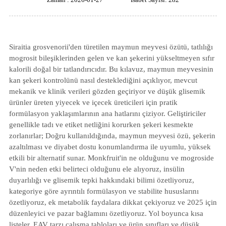
Siraitia grosvenorii'den türetilen maymun meyvesi özütü, tatlılığı
mogrosit bileşiklerinden gelen ve kan şekerini yükseltmeyen sıfır
kalorili doğal bir tatlandırıcıdır. Bu kılavuz, maymun meyvesinin
kan şekeri kontrolünü nasıl desteklediğini açıklıyor, mevcut
mekanik ve klinik verileri gözden geçiriyor ve düşük glisemik
ürünler üreten yiyecek ve içecek üreticileri için pratik
formülasyon yaklaşımlarının ana hatlarını çiziyor. Geliştiriciler
genellikle tadı ve etiket netliğini korurken şekeri kesmekte
zorlanırlar; Doğru kullanıldığında, maymun meyvesi özü, şekerin
azaltılması ve diyabet dostu konumlandırma ile uyumlu, yüksek
etkili bir alternatif sunar. Monkfruit'in ne olduğunu ve mogroside
V'nin neden etki belirteci olduğunu ele alıyoruz, insülin
duyarlılığı ve glisemik tepki hakkındaki bilimi özetliyoruz,
kategoriye göre ayrıntılı formülasyon ve stabilite hususlarını
özetliyoruz, ek metabolik faydalara dikkat çekiyoruz ve 2025 için
düzenleyici ve pazar bağlamını özetliyoruz. Yol boyunca kısa
listeler, EAV tarzı çalışma tabloları ve ürün sınıfları ve düşük