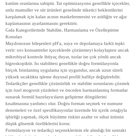
katılım oranlarına sahiptir. Tat optimizasyonu genellikle içecekler,
unlu mamuller ve süt ürünleri genelinde tüketici beklentilerini
karşılamak için kalan acının maskelenmesini ve asitliğin ve ağız
kaplamasının ayarlanmasını gerektirir.
Gıda Kategorilerinde Stabilite, Harmanlama ve Özelleştirme
Konuları
Maydonozun bileşenleri pH'a, ısıya ve depolamaya farklı tepki
verir: sıvı konsantreler içeceklerde çözünmeyi kolaylaştırır ancak
mikrobiyal kontrole ihtiyaç duyar, tozlar ise çok yönlü ancak
higroskopiktir. Isı stabilitesi genellikle doğru formülasyonla
birçok fırınlanmış uygulama için uygundur, ancak uzun süreli
yüksek sıcaklıkta işleme duyusal profili hafifçe değiştirebilir.
Tedarikçiler genellikle çözünürlük ve stabilite sorunlarını çözmek
için özel mogrosit yüzdeleri ve önceden harmanlanmış formatlar
sunarak formül hazırlayıcıların geliştirme döngülerini
kısaltmasına yardımcı olur. Doğru formatı seçmek ve numune
denemeleri ve özel spesifikasyonlar üzerinde bir içerik ortağıyla
işbirliği yapmak, ölçek büyütme riskini azaltır ve nihai ürünün
düşük glisemik özelliklerini korur.
Formülasyon ve tedarikçi seçeneklerinin ele alındığı bir sonraki