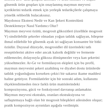
glisemik ürün grupları için onaylanmış maymun meyvesi
içeriklerini tedarik etmek için yerleşik tedarikçilerle çalışmaya
yönelik rehberlik bulacaksınız.
Maydonoz Ekstresi Nedir ve Kan Şekeri Kontrolünü
Desteklemeye Nasıl Yardımcı Olur?
Maymun meyvesi özütü, mogrosit glikozitleri (özellikle mogrosit
V) sindirilebilir şekerler olmadan yoğun tatlılık sağlayan, bileşene
ihmal edilebilir bir glisemik ayak izi sağlayan konsantre bir bitki
özüdür. Duyusal düzeyde, mogrosidler dil üzerindeki tatlı
reseptörlerini aktive eder ancak kalorik değildir ve fermente
edilemezler, dolayısıyla glikoza dönüşmezler veya kan şekerini
yükseltmezler. Ar-Ge ve formülasyon ekipleri için bu profil,
maymun meyvesini şekeri azaltılmış ve diyabet dostu ürünlerde
tatlılık yoğunluğunu korurken çekici bir sakaroz ikame maddesi
haline getiriyor. Formülatörler için bir sonraki adım, kullanımı
ölçeklendirmeden önce farklı ürün matrislerindeki
kompozisyonu, gücü ve fonksiyonel davranışı anlamaktır.
Maymun meyvesi ekstraktı, oranları ekstraksiyona ve
saflaştırmaya bağlı olan bir mogrosit bileşikleri ailesinden oluşur;
pratik kompozisyon ayrıntıları aşağıda verilmiştir.