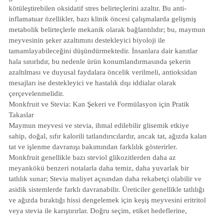
kötüleştirebilen oksidatif stres belirteçlerini azaltır. Bu anti-
inflamatuar özellikler, bazı klinik öncesi çalışmalarda gelişmiş
metabolik belirteçlerle mekanik olarak bağlantılıdır; bu, maymun
meyvesinin şeker azaltımını destekleyici biyoloji ile
tamamlayabileceğini düşündürmektedir. İnsanlara dair kanıtlar
hala sınırlıdır, bu nedenle ürün konumlandırmasında şekerin
azaltılması ve duyusal faydalara öncelik verilmeli, antioksidan
mesajları ise destekleyici ve hastalık dışı iddialar olarak
çerçevelenmelidir.
Monkfruit ve Stevia: Kan Şekeri ve Formülasyon için Pratik
Takaslar
Maymun meyvesi ve stevia, ihmal edilebilir glisemik etkiye
sahip, doğal, sıfır kalorili tatlandırıcılardır, ancak tat, ağızda kalan
tat ve işlenme davranışı bakımından farklılık gösterirler.
Monkfruit genellikle bazı steviol glikozitlerden daha az
meyankökü benzeri notalarla daha temiz, daha yuvarlak bir
tatlılık sunar; Stevia maliyet açısından daha rekabetçi olabilir ve
asidik sistemlerde farklı davranabilir. Üreticiler genellikle tatlılığı
ve ağızda bıraktığı hissi dengelemek için keşiş meyvesini eritritol
veya stevia ile karıştırırlar. Doğru seçim, etiket hedeflerine,