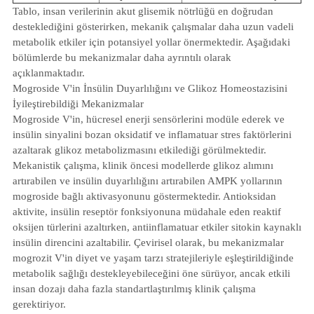
Tablo, insan verilerinin akut glisemik nötrlüğü en doğrudan
desteklediğini gösterirken, mekanik çalışmalar daha uzun vadeli
metabolik etkiler için potansiyel yollar önermektedir. Aşağıdaki
bölümlerde bu mekanizmalar daha ayrıntılı olarak
açıklanmaktadır.
Mogroside V'in İnsülin Duyarlılığını ve Glikoz Homeostazisini
İyileştirebildiği Mekanizmalar
Mogroside V'in, hücresel enerji sensörlerini modüle ederek ve
insülin sinyalini bozan oksidatif ve inflamatuar stres faktörlerini
azaltarak glikoz metabolizmasını etkilediği görülmektedir.
Mekanistik çalışma, klinik öncesi modellerde glikoz alımını
artırabilen ve insülin duyarlılığını artırabilen AMPK yollarının
mogroside bağlı aktivasyonunu göstermektedir. Antioksidan
aktivite, insülin reseptör fonksiyonuna müdahale eden reaktif
oksijen türlerini azaltırken, antiinflamatuar etkiler sitokin kaynaklı
insülin direncini azaltabilir. Çevirisel olarak, bu mekanizmalar
mogrozit V'in diyet ve yaşam tarzı stratejileriyle eşleştirildiğinde
metabolik sağlığı destekleyebileceğini öne sürüyor, ancak etkili
insan dozajı daha fazla standartlaştırılmış klinik çalışma
gerektiriyor.