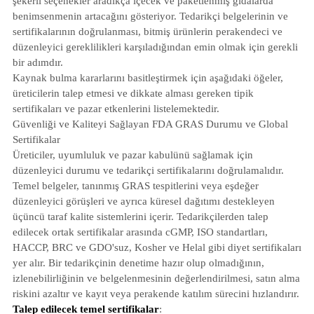
şekerli seçenekler aradıkça içecek ve paketlenmiş gıdalarda
benimsenmenin artacağını gösteriyor. Tedarikçi belgelerinin ve
sertifikalarının doğrulanması, bitmiş ürünlerin perakendeci ve
düzenleyici gereklilikleri karşıladığından emin olmak için gerekli
bir adımdır.
Kaynak bulma kararlarını basitleştirmek için aşağıdaki öğeler,
üreticilerin talep etmesi ve dikkate alması gereken tipik
sertifikaları ve pazar etkenlerini listelemektedir.
Güvenliği ve Kaliteyi Sağlayan FDA GRAS Durumu ve Global
Sertifikalar
Üreticiler, uyumluluk ve pazar kabulünü sağlamak için
düzenleyici durumu ve tedarikçi sertifikalarını doğrulamalıdır.
Temel belgeler, tanınmış GRAS tespitlerini veya eşdeğer
düzenleyici görüşleri ve ayrıca küresel dağıtımı destekleyen
üçüncü taraf kalite sistemlerini içerir. Tedarikçilerden talep
edilecek ortak sertifikalar arasında cGMP, ISO standartları,
HACCP, BRC ve GDO'suz, Kosher ve Helal gibi diyet sertifikaları
yer alır. Bir tedarikçinin denetime hazır olup olmadığının,
izlenebilirliğinin ve belgelenmesinin değerlendirilmesi, satın alma
riskini azaltır ve kayıt veya perakende katılım sürecini hızlandırır.
Talep edilecek temel sertifikalar
: