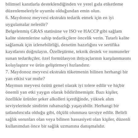
bilimsel kanıtlarla desteklendiğinden ve yerel gıda etiketleme
düzenlemeleriyle uyumlu olduğundan emin olun.
6. Maydonoz meyvesi ekstraktı tedarik etmek için en iyi
uygulamalar nelerdir?
Belgelenmiş GRAS statüsüne ve ISO ve HACCP gibi sağlam
kalite sistemlerine sahip tedarikçilere öncelik verin. Tutarlı kalite
sağlamak için izlenebilirliği, denetim hazırlığını ve sertifika
kayıtlarını doğrulayın. Özelleştirme, teknik destek ve numuneler
sunan tedarikçiler, özel formülasyon ihtiyaçlarının karşılanmasını
kolaylaştırır ve ürün geliştirmeyi hızlandırır.
7. Maydonoz meyvesi ekstraktı tüketmenin bilinen herhangi bir
yan etkisi var mıdır?
Maymun meyvesi özütü genel olarak iyi tolere edilir ve hiçbir
önemli yan etki yaygın olarak bildirilmemiştir. Bazı kişiler,
özellikle ürünler şeker alkolleri içerdiğinde, yüksek alım
seviyelerinde sindirim rahatsızlığı yaşayabilir. Herhangi bir
tatlandırıcıda olduğu gibi, ölçülü olunması tavsiye edilir. Belirli
sağlık sorunları olan veya bilinen hassasiyeti olan kişiler, düzenli
kullanımdan önce bir sağlık uzmanına danışmalıdır.