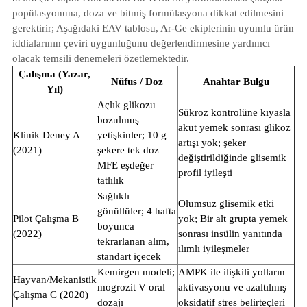
popülasyonuna, doza ve bitmiş formülasyona dikkat edilmesini
gerektirir; Aşağıdaki EAV tablosu, Ar-Ge ekiplerinin uyumlu ürün
iddialarının çeviri uygunluğunu değerlendirmesine yardımcı
olacak temsili denemeleri özetlemektedir.
Çalışma (Yazar,
Nüfus / Doz
Anahtar Bulgu
Yıl)
Açlık glikozu
Sükroz kontrolüne kıyasla
bozulmuş
akut yemek sonrası glikoz
Klinik Deney A
yetişkinler; 10 g
artışı yok; şeker
(2021)
şekere tek doz
değiştirildiğinde glisemik
MFE eşdeğer
profil iyileşti
tatlılık
Sağlıklı
Olumsuz glisemik etki
gönüllüler; 4 hafta
Pilot Çalışma B
yok; Bir alt grupta yemek
boyunca
(2022)
sonrası insülin yanıtında
tekrarlanan alım,
ılımlı iyileşmeler
standart içecek
Kemirgen modeli;
AMPK ile ilişkili yolların
Hayvan/Mekanistik
mogrozit V oral
aktivasyonu ve azaltılmış
Çalışma C (2020)
dozajı
oksidatif stres belirteçleri