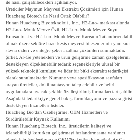
ile nasıl çalışabilecekleri açıklanıyor.
Üreticiler Maymun Meyvesi Ekstraktı Çözümleri için Hunan
Huacheng Biotech ile Nasıl Ortak Olabilir?
Hunan Huacheng Biyoteknoloji
, Inc., H2-Luo- markası altında
H2-Luo- Monk Meyve Özü, H2-Luo- Monk Meyve Suyu
Konsantresi ve H2-Luo- Monk Meyve Karışımı Tatlandırıcı dahil
olmak üzere sektöre hazır keşiş meyvesi bileşenlerinin yanı sıra
stevia özleri ve entegre şeker azaltma çözümleri sunmaktadır.
Şirket, Ar-Ge yetenekleri ve ürün geliştirme zaman çizelgelerini
destekleyen ölçeklenebilir tedarik seçenekleriyle ulusal bir
yüksek teknoloji kuruluşu ve lider bir bitki ekstraktı tedarikçisi
olarak sunulmaktadır. Numune veya spesifikasyon sayfaları
arayan üreticiler, dokümantasyon talep edebilir ve belirli
uygulamalara uyacak şekilde özelleştirilmiş formatları tartışabilir.
Aşağıdaki tedarikçiye genel bakış, formülasyonu ve pazara girişi
destekleyen hizmetleri listeler.
Huacheng Bio'dan Özelleştirme, OEM Hizmetleri ve
Sürdürülebilir Kaynak Kullanımı
Hunan Huacheng Biotech, Inc., üreticilerin kaliteyi ve
izlenebilirliği korurken geliştirmeyi hızlandırmasına yardımcı
olmak için özelleştirme ve OEM/özel etiket hizmetleri, Ar-Ge