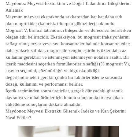
Maydonoz Meyvesi Ekstraktını ve Doğal Tatlandırıcı Bileşiklerini
Anlamak
Maymun meyvesi ekstraktında sakkarozdan kat kat daha tatlı
olan mogrozitler (kalorisiz triterpen glikozitler) hakimdir.
Mogrosit V, birincil tatlandırıcı bileşendir ve dereceleri belirlerken
olağan etki belirtecidir. Ekstraksiyon, bu mogrosit fraksiyonlarını
saflaştırılmış tozlar veya sıvı konsantreler halinde konsantre eder;
daha yüksek saflıkta, mogrositle zenginleştirilmiş özler daha az
kullanım gerektirir ve istenmeyen istenmeyen notaları azaltır. Bir
içerik maddesini seçerken formülatörlerin saflığı (% mogrosit V),
taşıyıcı seçimini, çözünürlüğü ve higroskopikliği
değerlendirmeleri gerekir çünkü bu faktörler işleme sırasında
dozajı, kullanımı ve performansı belirler.
İçerik seçiminden sonra üreticiler, gerçek dünyadaki glisemik
davranışı ve nihai ürünler için bunun sonucunda ortaya çıkan
etiketleme sonuçlarını dikkate almalıdır.
Maydonoz Meyvesi Ekstraktı Glisemik İndeks ve Kan Şekerini
Nasıl Etkiler?