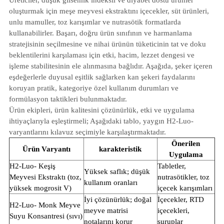
oluşturmak için meşe meyvesi ekstraktını içecekler, süt ürünleri,
unlu mamuller, toz karışımlar ve nutrasötik formatlarda
kullanabilirler. Başarı, doğru ürün sınıfının ve harmanlama
stratejisinin seçilmesine ve nihai ürünün tüketicinin tat ve doku
beklentilerini karşılaması için etki, hacim, lezzet dengesi ve
işleme stabilitesinin ele alınmasına bağlıdır. Aşağıda, şeker içeren
eşdeğerlerle duyusal eşitlik sağlarken kan şekeri faydalarını
koruyan pratik, kategoriye özel kullanım durumları ve
formülasyon taktikleri bulunmaktadır.
Ürün ekipleri, ürün kalitesini çözünürlük, etki ve uygulama
ihtiyaçlarıyla eşleştirmeli; Aşağıdaki tablo, yaygın H2-Luo-
varyantlarını kılavuz seçimiyle karşılaştırmaktadır.
Önerilen
Ürün Varyantı
karakteristik
Uygulama
H2-Luo- Keşiş
Tabletler,
Yüksek saflık; düşük
Meyvesi Ekstraktı (toz,
nutrasötikler, toz
kullanım oranları
yüksek mogrosit V)
içecek karışımları
İyi çözünürlük; doğal
İçecekler, RTD
H2-Luo- Monk Meyve
meyve matrisi
içecekleri,
Suyu Konsantresi (sıvı)
notalarını korur
şuruplar