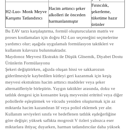
Fırıncılık,
Hacim arttırıcı şeker
H2-Luo- Monk Meyve
şekerleme,
alkolleri ile önceden
Karışımı Tatlandırıcı
tüketime hazır
harmanlanmıştır
ürünler
Bu EAV tarzı karşılaştırma, formül oluşturucuların matris ve
proses kısıtlamaları için doğru H2-Luo seçeneğini seçmelerine
yardımcı olur; aşağıda uygulamalı formülasyon taktikleri ve
kullanım kılavuzu bulunmaktadır.
Maydonoz Meyvesi Ekstraktı ile Düşük Glisemik, Diyabet Dostu
Ürünlerin Formülasyonu
Şekeri değiştirirken, ağızda oluşan hissi ve sakkarozun
giderilmesiyle kaybedilen kütleyi geri kazanmak için keşiş
meyvesi ekstraktını hacim arttırıcı maddeler veya şeker
alternatifleriyle birleştirin. Yaygın taktikler arasında, doku ve
tatlılık dengesi için konsantre keşiş meyvesini eritritol veya diğer
poliollerle eşleştirmek ve vücudu yeniden oluşturmak için az
miktarda hacim kazandıran lif veya poliol eklemek yer alır.
Kullanım seviyeleri sınıfa ve hedeflenen tatlılık eşdeğerliğine
göre değişir; yüksek saflıkta mogrosit V özleri yalnızca eser
miktarlara ihtiyaç duyarken, harman tatlandırıcılar daha yüksek