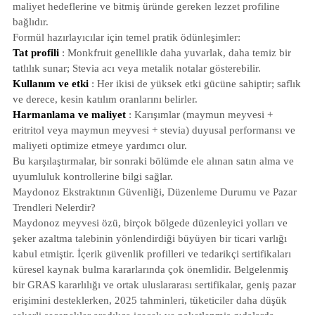
maliyet hedeflerine ve bitmiş üründe gereken lezzet profiline
bağlıdır.
Formül hazırlayıcılar için temel pratik ödünleşimler:
Tat profili
: Monkfruit genellikle daha yuvarlak, daha temiz bir
tatlılık sunar; Stevia acı veya metalik notalar gösterebilir.
Kullanım ve etki
: Her ikisi de yüksek etki gücüne sahiptir; saflık
ve derece, kesin katılım oranlarını belirler.
Harmanlama ve maliyet
: Karışımlar (maymun meyvesi +
eritritol veya maymun meyvesi + stevia) duyusal performansı ve
maliyeti optimize etmeye yardımcı olur.
Bu karşılaştırmalar, bir sonraki bölümde ele alınan satın alma ve
uyumluluk kontrollerine bilgi sağlar.
Maydonoz Ekstraktının Güvenliği, Düzenleme Durumu ve Pazar
Trendleri Nelerdir?
Maydonoz meyvesi özü, birçok bölgede düzenleyici yolları ve
şeker azaltma talebinin yönlendirdiği büyüyen bir ticari varlığı
kabul etmiştir. İçerik güvenlik profilleri ve tedarikçi sertifikaları
küresel kaynak bulma kararlarında çok önemlidir. Belgelenmiş
bir GRAS kararlılığı ve ortak uluslararası sertifikalar, geniş pazar
erişimini desteklerken, 2025 tahminleri, tüketiciler daha düşük