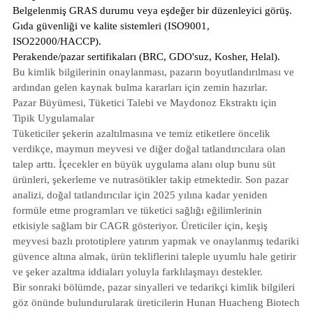
Belgelenmiş GRAS durumu veya eşdeğer bir düzenleyici görüş.
Gıda güvenliği ve kalite sistemleri (ISO9001,
ISO22000/HACCP).
Perakende/pazar sertifikaları (BRC, GDO'suz, Kosher, Helal).
Bu kimlik bilgilerinin onaylanması, pazarın boyutlandırılması ve
ardından gelen kaynak bulma kararları için zemin hazırlar.
Pazar Büyümesi, Tüketici Talebi ve Maydonoz Ekstraktı için
Tipik Uygulamalar
Tüketiciler şekerin azaltılmasına ve temiz etiketlere öncelik
verdikçe, maymun meyvesi ve diğer doğal tatlandırıcılara olan
talep arttı. İçecekler en büyük uygulama alanı olup bunu süt
ürünleri, şekerleme ve nutrasötikler takip etmektedir. Son pazar
analizi, doğal tatlandırıcılar için 2025 yılına kadar yeniden
formüle etme programları ve tüketici sağlığı eğilimlerinin
etkisiyle sağlam bir CAGR gösteriyor. Üreticiler için, keşiş
meyvesi bazlı prototiplere yatırım yapmak ve onaylanmış tedariki
güvence altına almak, ürün tekliflerini taleple uyumlu hale getirir
ve şeker azaltma iddiaları yoluyla farklılaşmayı destekler.
Bir sonraki bölümde, pazar sinyalleri ve tedarikçi kimlik bilgileri
göz önünde bulundurularak üreticilerin Hunan Huacheng Biotech