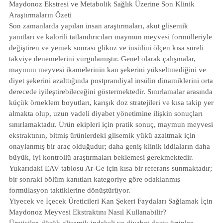
Maydonoz Ekstresi ve Metabolik Sağlık Üzerine Son Klinik
Araştırmaların Özeti
Son zamanlarda yapılan insan araştırmaları, akut glisemik
yanıtları ve kalorili tatlandırıcıları maymun meyvesi formülleriyle
değiştiren ve yemek sonrası glikoz ve insülini ölçen kısa süreli
takviye denemelerini vurgulamıştır. Genel olarak çalışmalar,
maymun meyvesi ikamelerinin kan şekerini yükseltmediğini ve
diyet şekerini azalttığında postprandiyal insülin dinamiklerini orta
derecede iyileştirebileceğini göstermektedir. Sınırlamalar arasında
küçük örneklem boyutları, karışık doz stratejileri ve kısa takip yer
almakta olup, uzun vadeli diyabet yönetimine ilişkin sonuçları
sınırlamaktadır. Ürün ekipleri için pratik sonuç, maymun meyvesi
ekstraktının, bitmiş ürünlerdeki glisemik yükü azaltmak için
onaylanmış bir araç olduğudur; daha geniş klinik iddiaların daha
büyük, iyi kontrollü araştırmaları beklemesi gerekmektedir.
Yukarıdaki EAV tablosu Ar-Ge için kısa bir referans sunmaktadır;
bir sonraki bölüm kanıtları kategoriye göre odaklanmış
formülasyon taktiklerine dönüştürüyor.
Yiyecek ve İçecek Üreticileri Kan Şekeri Faydaları Sağlamak İçin
Maydonoz Meyvesi Ekstraktını Nasıl Kullanabilir?
Üreticiler, düşük glisemik indeksli ve diyabet dostu ürünler