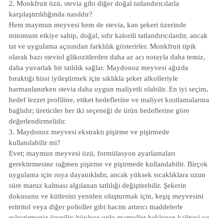
2. Monkfruit özü, stevia gibi diğer doğal tatlandırıcılarla
karşılaştırıldığında nasıldır?
Hem maymun meyvesi hem de stevia, kan şekeri üzerinde
minimum etkiye sahip, doğal, sıfır kalorili tatlandırıcılardır, ancak
tat ve uygulama açısından farklılık gösterirler. Monkfruit tipik
olarak bazı steviol glikozitlerden daha az acı notayla daha temiz,
daha yuvarlak bir tatlılık sağlar. Maydonoz meyvesi ağızda
bıraktığı hissi iyileştirmek için sıklıkla şeker alkolleriyle
harmanlanırken stevia daha uygun maliyetli olabilir. En iyi seçim,
hedef lezzet profiline, etiket hedeflerine ve maliyet kısıtlamalarına
bağlıdır; üreticiler her iki seçeneği de ürün hedeflerine göre
değerlendirmelidir.
3. Maydonoz meyvesi ekstraktı pişirme ve pişirmede
kullanılabilir mi?
Evet; maymun meyvesi özü, formülasyon ayarlamaları
gerektirmesine rağmen pişirme ve pişirmede kullanılabilir. Birçok
uygulama için ısıya dayanıklıdır, ancak yüksek sıcaklıklara uzun
süre maruz kalması algılanan tatlılığı değiştirebilir. Şekerin
dokusunu ve kütlesini yeniden oluşturmak için, keşiş meyvesini
eritritol veya diğer polioller gibi hacim artırıcı maddelerle
eşleştirmeniz önerilir; böylece unlu mamuller beklenen kaliteyi ve