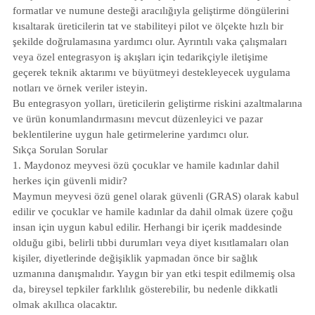
formatlar ve numune desteği aracılığıyla geliştirme döngülerini
kısaltarak üreticilerin tat ve stabiliteyi pilot ve ölçekte hızlı bir
şekilde doğrulamasına yardımcı olur. Ayrıntılı vaka çalışmaları
veya özel entegrasyon iş akışları için tedarikçiyle iletişime
geçerek teknik aktarımı ve büyütmeyi destekleyecek uygulama
notları ve örnek veriler isteyin.
Bu entegrasyon yolları, üreticilerin geliştirme riskini azaltmalarına
ve ürün konumlandırmasını mevcut düzenleyici ve pazar
beklentilerine uygun hale getirmelerine yardımcı olur.
Sıkça Sorulan Sorular
1. Maydonoz meyvesi özü çocuklar ve hamile kadınlar dahil
herkes için güvenli midir?
Maymun meyvesi özü genel olarak güvenli (GRAS) olarak kabul
edilir ve çocuklar ve hamile kadınlar da dahil olmak üzere çoğu
insan için uygun kabul edilir. Herhangi bir içerik maddesinde
olduğu gibi, belirli tıbbi durumları veya diyet kısıtlamaları olan
kişiler, diyetlerinde değişiklik yapmadan önce bir sağlık
uzmanına danışmalıdır. Yaygın bir yan etki tespit edilmemiş olsa
da, bireysel tepkiler farklılık gösterebilir, bu nedenle dikkatli
olmak akıllıca olacaktır.