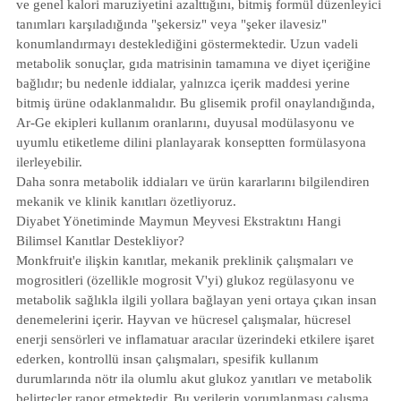
ve genel kalori maruziyetini azalttığını, bitmiş formül düzenleyici
tanımları karşıladığında "şekersiz" veya "şeker ilavesiz"
konumlandırmayı desteklediğini göstermektedir. Uzun vadeli
metabolik sonuçlar, gıda matrisinin tamamına ve diyet içeriğine
bağlıdır; bu nedenle iddialar, yalnızca içerik maddesi yerine
bitmiş ürüne odaklanmalıdır. Bu glisemik profil onaylandığında,
Ar-Ge ekipleri kullanım oranlarını, duyusal modülasyonu ve
uyumlu etiketleme dilini planlayarak konseptten formülasyona
ilerleyebilir.
Daha sonra metabolik iddiaları ve ürün kararlarını bilgilendiren
mekanik ve klinik kanıtları özetliyoruz.
Diyabet Yönetiminde Maymun Meyvesi Ekstraktını Hangi
Bilimsel Kanıtlar Destekliyor?
Monkfruit'e ilişkin kanıtlar, mekanik preklinik çalışmaları ve
mogrositleri (özellikle mogrosit V'yi) glukoz regülasyonu ve
metabolik sağlıkla ilgili yollara bağlayan yeni ortaya çıkan insan
denemelerini içerir. Hayvan ve hücresel çalışmalar, hücresel
enerji sensörleri ve inflamatuar aracılar üzerindeki etkilere işaret
ederken, kontrollü insan çalışmaları, spesifik kullanım
durumlarında nötr ila olumlu akut glukoz yanıtları ve metabolik
belirteçler rapor etmektedir. Bu verilerin yorumlanması çalışma