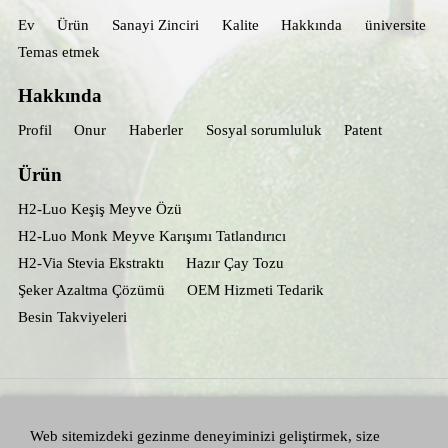
Ev
Ürün
Sanayi Zinciri
Kalite
Hakkında
üniversite
Temas etmek
Hakkında
Profil
Onur
Haberler
Sosyal sorumluluk
Patent
Ürün
H2-Luo Keşiş Meyve Özü
H2-Luo Monk Meyve Karışımı Tatlandırıcı
H2-Via Stevia Ekstraktı
Hazır Çay Tozu
Şeker Azaltma Çözümü
OEM Hizmeti Tedarik
Besin Takviyeleri
Web sitemizdeki gezinme deneyiminizi geliştirmek, size