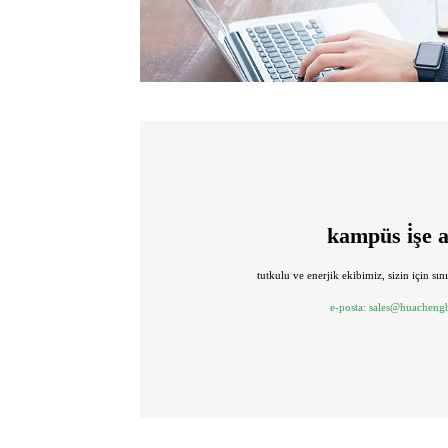
kampüs i̇şe a
tutkulu ve enerjik ekibimiz, sizin için sını
e-posta:
sales@huacheng