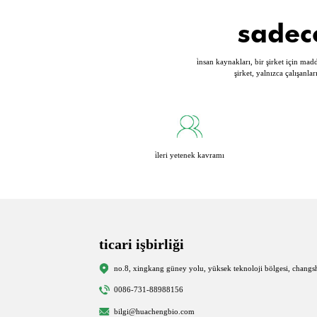
sadec
i̇nsan kaynakları, bir şirket için mad
şirket, yalnızca çalışanla
i̇leri yetenek kavramı
ticari işbirliği
no.8, xingkang güney yolu, yüksek teknoloji bölgesi, changs
0086-731-88988156
bilgi@huachengbio.com