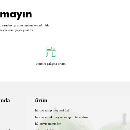
lmayın
 dışarıdan işe alım tamamlayıcıdır. bir
 meyvelerini paylaşmalıdır.
uyumlu çalışma ortamı
ında
ürün
h2-luo rahip meyvesi özü
h2-luo monk meyve karışımı tatlandırıcı
h2-stevia üzerinden