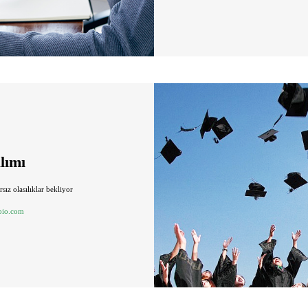
lımı
rsız olasılıklar bekliyor
bio.com