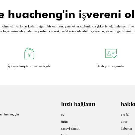
e huacheng'in işvereni o
di olmayan varlıklar kadar değerli bir varlıktır. yetenekler çoğunlukla şirket içi eğitimle seçilir ve
rın hayallerine ulaşmalarına yardımcı olarak hedeflerine ulaşabilir. çalışanlar, şirketin gelişiminin
i̇yileştirilmiş tazminat ve fayda
hızlı promosyonlar
hızlı bağlantı
hakk
ha, hunan, çin
ev
profil
ürün
onur
sanayi zinciri
haberler