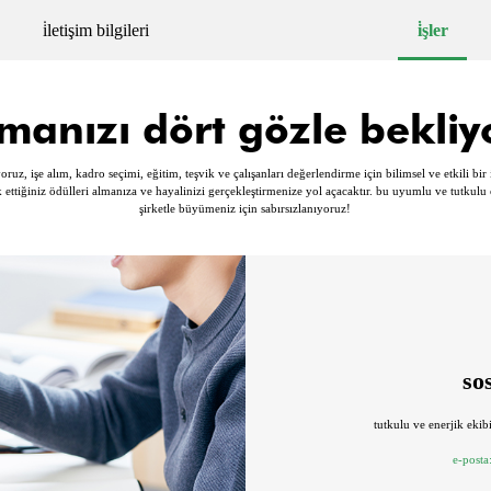
i̇letişim bilgileri
i̇şler
lmanızı dört gözle bekli
oruz, işe alım, kadro seçimi, eğitim, teşvik ve çalışanları değerlendirme için bilimsel ve etkili bi
k ettiğiniz ödülleri almanıza ve hayalinizi gerçekleştirmenize yol açacaktır. bu uyumlu ve tutkulu
şirketle büyümeniz için sabırsızlanıyoruz!
sos
tutkulu ve enerjik ekibi
e-posta