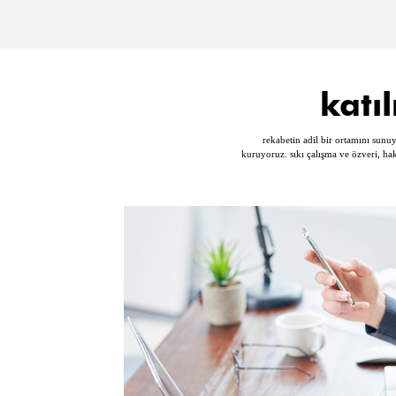
katı
rekabetin adil bir ortamını sunuy
kuruyoruz. sıkı çalışma ve özveri, ha