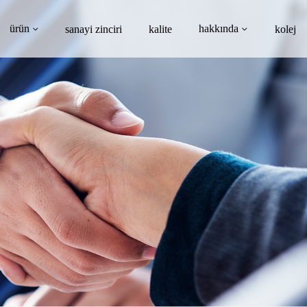
ürün
hakkında
sanayi zinciri
kalite
kolej