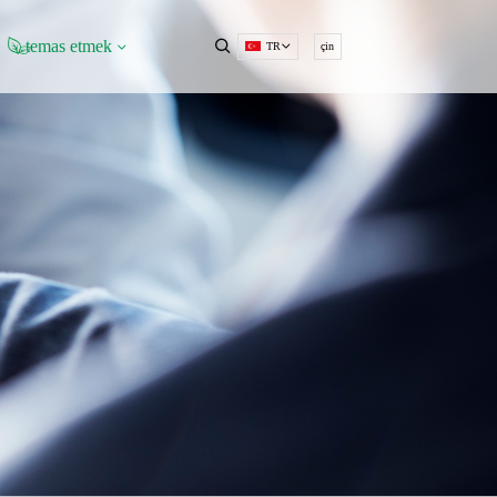
temas etmek
TR
çin