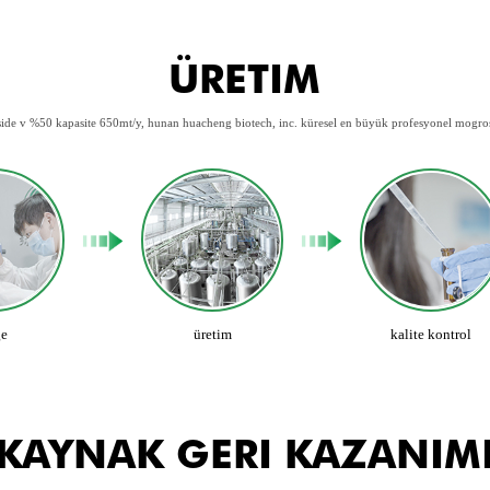
ÜRETIM
de v %50 kapasite 650mt/y, hunan huacheng biotech, inc. küresel en büyük profesyonel mogrosi
ge
üretim
kalite kontrol
KAYNAK GERI KAZANIM