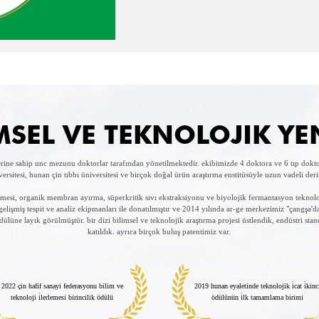
MSEL VE TEKNOLOJIK YE
erine sahip unc mezunu doktorlar tarafından yönetilmektedir. ekibimizde 4 doktora ve 6 tıp dokt
versitesi, hunan çin tıbbı üniversitesi ve birçok doğal ürün araştırma enstitüsüyle uzun vadeli der
rilmesi, organik membran ayırma, süperkritik sıvı ekstraksiyonu ve biyolojik fermantasyon teknolo
e gelişmiş tespit ve analiz ekipmanları ile donatılmıştır ve 2014 yılında ar-ge merkezimiz "çangşa'
dülüne layık görülmüştür. bir dizi bilimsel ve teknolojik araştırma projesi üstlendik, endüstri sta
katıldık. ayrıca birçok buluş patentimiz var.
2022 çin hafif sanayi federasyonu bilim ve
2019 hunan eyaletinde teknolojik i̇cat i̇kinc
teknoloji i̇lerlemesi birincilik ödülü
ödülünün i̇lk tamamlama birimi