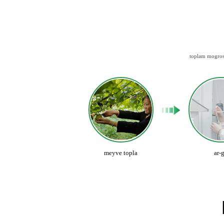
toplam mogrosi
meyve topla
ar-