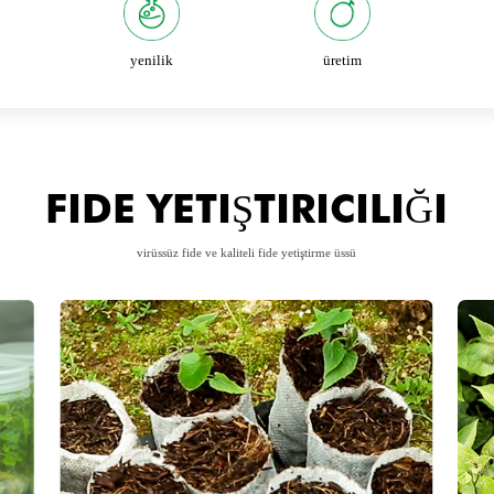
yenilik
üretim
FIDE YETIŞTIRICILIĞI
virüssüz fide ve kaliteli fide yetiştirme üssü