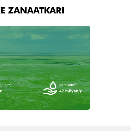
VE ZANAATKARI
oğalgaz)
su tasarrufu
y
42 milyon/y