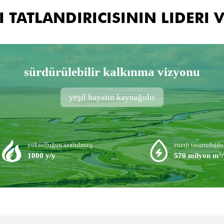
I TATLANDIRICISININ LIDERI 
sürdürülebilir kalkınma vizyonu
yeşil hayatın kaynağıdır
yoksulluğun azaltılması
enerji tasarrufu(d
1000 y/y
570 milyon m³/