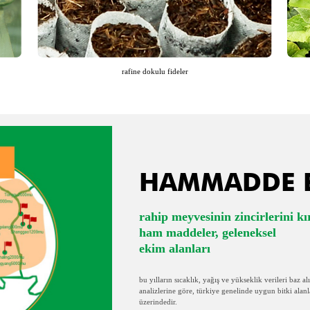
rafine dokulu fideler
HAMMADDE E
rahip meyvesinin zincirlerini k
ham maddeler, geleneksel
ekim alanları
bu yılların sıcaklık, yağış ve yükseklik verileri baz a
analizlerine göre, türkiye genelinde uygun bitki alan
üzerindedir.