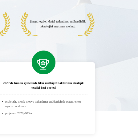
jiangxi eyaleti doğal tatlandırıcı mühendislik
teknolojisi araştırma merkezi
2020'de hunan eyaletinde fikri mülkiyet haklarının stratejik
teşviki özel projesi
proje adı: monk meyve tatlandırıcı endüstrisinde patent erken
uyarısı ve düzeni
proje no: 2020y003m