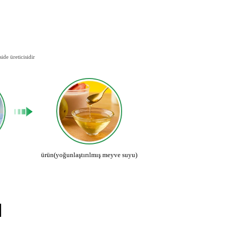
de üreticisidir
ürün(yoğunlaştırılmış meyve suyu)
I