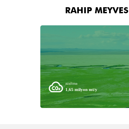
RAHIP MEYVES
azaltma
1,65 milyon mt/y