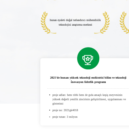
hunan eyaleti doğal tatlandırıcı mühendislik
teknolojisi araştırma merkezi
2021'de hunan yüksek teknoloji endüstrisi bilim ve teknoloji
i̇novasyon liderlik programı
proje adları: hem tıbbi hem de gıda amaçlı keşiş meyvesinin
yüksek değerli yenilik zincirinin geliştirilmesi, uygulanması ve
gösterimi
proje no: 2021gk4018
proje tutarı: 3 milyon