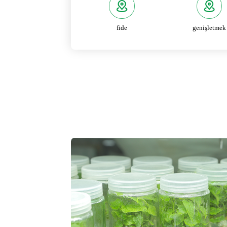
fide
genişletmek