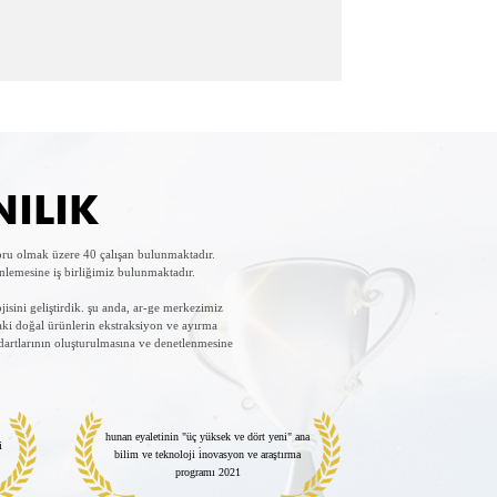
NILIK
oru olmak üzere 40 çalışan bulunmaktadır.
inlemesine iş birliğimiz bulunmaktadır.
jisini geliştirdik. şu anda, ar-ge merkezimiz
daki doğal ürünlerin ekstraksiyon ve ayırma
ndartlarının oluşturulmasına ve denetlenmesine
hunan eyaletinin "üç yüksek ve dört yeni" ana
i
bilim ve teknoloji i̇novasyon ve araştırma
programı 2021