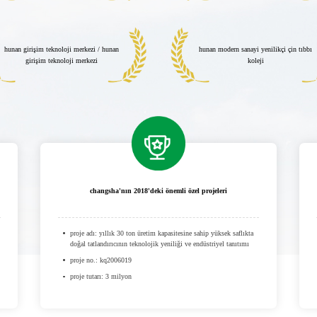
hunan girişim teknoloji merkezi / hunan
hunan modern sanayi yenilikçi çin tıbbı
girişim teknoloji merkezi
koleji
changsha'nın 2018'deki önemli özel projeleri
proje adı: yıllık 30 ton üretim kapasitesine sahip yüksek saflıkta
doğal tatlandırıcının teknolojik yeniliği ve endüstriyel tanıtımı
proje no.: kq2006019
proje tutarı: 3 milyon