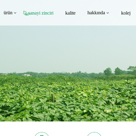
ürün
hakkında
sanayi zinciri
kalite
kolej