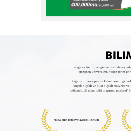
BILI
ar-ge ekibimiz, zengin endüstri deneyiml
jiangnan üniversitesi, hunan tarım üni
bağımsız olarak pestisit kalıntılarının gide
küçük ölçekli ve pilot ölçekli atölyeler v
mühendisliği teknolojisi araştırma merkezi" ö
ulusal fikri mülkiyet avantajlı girişim