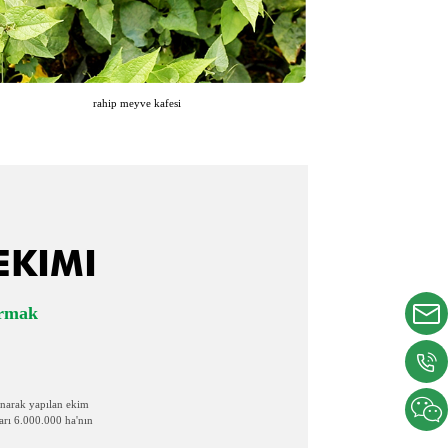
rahip meyve kafesi
KIMI
ırmak
lınarak yapılan ekim
ları 6.000.000 ha'nın