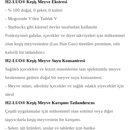
H2-LUO® Keşiş Meyve Ekstresi
- % 100 doğal, 0 şeker, 0 kalori
- Mogroside V'den Tatlılık V
- Starbucks gibi küresel devler tarafından kullanılır
Fonksiyonel gıdalar, içecekler ve diyet takviyeleri için mükemmel
olan keşiş meyvesinden (Luo Han Guo) türetilen premium, sıfır
kalorili bir tatlandırıcı.
H2-LUO® Keşiş Meyve Suyu Konsantresi
Sağlıklı içeceklere ve lezzet sistemlerine tam spektrumlu meyve
beslenmesi getiren doğal bir meyve suyu konsantresi.
- Meyve suları, alkolsüz içecekler ve sağlık odaklı yiyecekler için
ideal
H2-LUO® Keşiş Meyve Karışımı Tatlandırıcısı
Çeşitli uygulamalar için mükemmel olan eritritol veya diğer
taşıyıcılarla keşiş meyvesinin bir karışımı.
- Şeker, süt ürünleri, soslar ve tabletler için harika