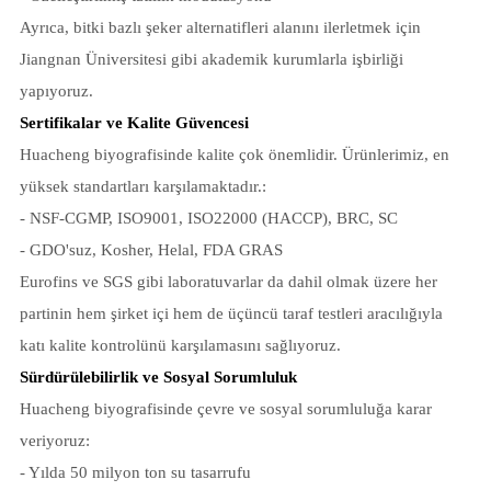
Ayrıca, bitki bazlı şeker alternatifleri alanını ilerletmek için
Jiangnan Üniversitesi gibi akademik kurumlarla işbirliği
yapıyoruz.
Sertifikalar ve Kalite Güvencesi
Huacheng biyografisinde kalite çok önemlidir. Ürünlerimiz, en
yüksek standartları karşılamaktadır.:
- NSF-CGMP, ISO9001, ISO22000 (HACCP), BRC, SC
- GDO'suz, Kosher, Helal, FDA GRAS
Eurofins ve SGS gibi laboratuvarlar da dahil olmak üzere her
partinin hem şirket içi hem de üçüncü taraf testleri aracılığıyla
katı kalite kontrolünü karşılamasını sağlıyoruz.
Sürdürülebilirlik ve Sosyal Sorumluluk
Huacheng biyografisinde çevre ve sosyal sorumluluğa karar
veriyoruz:
- Yılda 50 milyon ton su tasarrufu