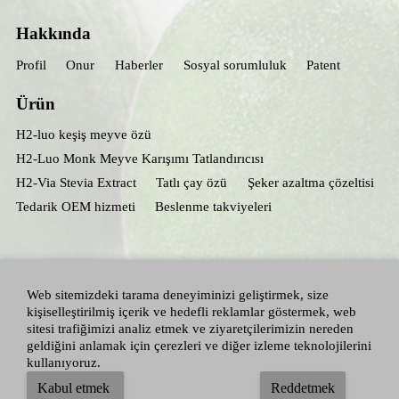
Hakkında
Profil
Onur
Haberler
Sosyal sorumluluk
Patent
Ürün
H2-luo keşiş meyve özü
H2-Luo Monk Meyve Karışımı Tatlandırıcısı
H2-Via Stevia Extract
Tatlı çay özü
Şeker azaltma çözeltisi
Tedarik OEM hizmeti
Beslenme takviyeleri
Web sitemizdeki tarama deneyiminizi geliştirmek, size
kişiselleştirilmiş içerik ve hedefli reklamlar göstermek, web
sitesi trafiğimizi analiz etmek ve ziyaretçilerimizin nereden
geldiğini anlamak için çerezleri ve diğer izleme teknolojilerini
kullanıyoruz.
Her iyi ayrılmış ： Hunan Huacheng Biotech, Inc.
Adallen Nutrition, Inc.
-
Kabul etmek
Reddetmek
Yer haritası
|
Gizlilik Politikası
|
Şartlar ve koşullar
|
Blog