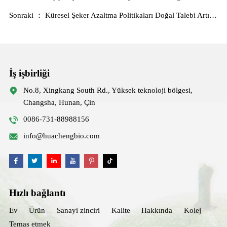
Sonraki ： Küresel Şeker Azaltma Politikaları Doğal Talebi Artırıyor
İş işbirliği
No.8, Xingkang South Rd., Yüksek teknoloji bölgesi,
Changsha, Hunan, Çin
0086-731-88988156
info@huachengbio.com
Hızlı bağlantı
Ev
Ürün
Sanayi zinciri
Kalite
Hakkında
Kolej
Temas etmek