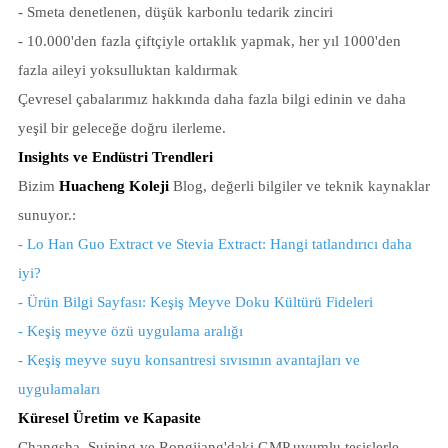
- Smeta denetlenen, düşük karbonlu tedarik zinciri
- 10.000'den fazla çiftçiyle ortaklık yapmak, her yıl 1000'den
fazla aileyi yoksulluktan kaldırmak
Çevresel çabalarımız hakkında daha fazla bilgi edinin ve daha
yeşil bir geleceğe doğru ilerleme.
Insights ve Endüstri Trendleri
Bizim
Huacheng Koleji
Blog, değerli bilgiler ve teknik kaynaklar
sunuyor.:
- Lo Han Guo Extract ve Stevia Extract: Hangi tatlandırıcı daha
iyi?
- Ürün Bilgi Sayfası: Keşiş Meyve Doku Kültürü Fideleri
- Keşiş meyve özü uygulama aralığı
- Keşiş meyve suyu konsantresi sıvısının avantajları ve
uygulamaları
Küresel Üretim ve Kapasite
Changsha, Suining ve Rongjiang'daki GMP uyumlu tesislerle