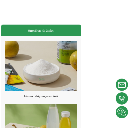
önerilen ürünler
h2-luo rahip meyvesi özü