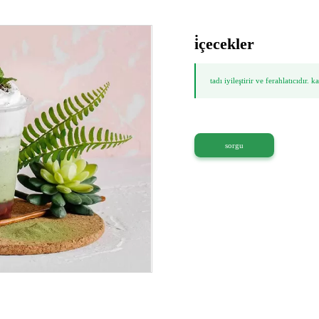
i̇çecekler
tadı iyileştirir ve ferahlatıcıdır. 
sorgu