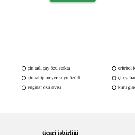
çin tatlı çay özü stokta
eritritol
çin rahip meyve suyu özütü
çin yaba
enginar özü sıvısı
kuru gin
ticari işbirliği