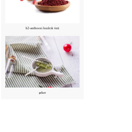
h2-anthooxi kızılcık özü
şeker