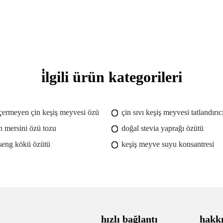
i̇lgili ürün kategorileri
 içermeyen çin keşiş meyvesi özü
çin sıvı keşiş meyvesi tatlandırıc
n mersini özü tozu
doğal stevia yaprağı özütü
seng kökü özütü
keşiş meyve suyu konsantresi
hızlı bağlantı
hakk