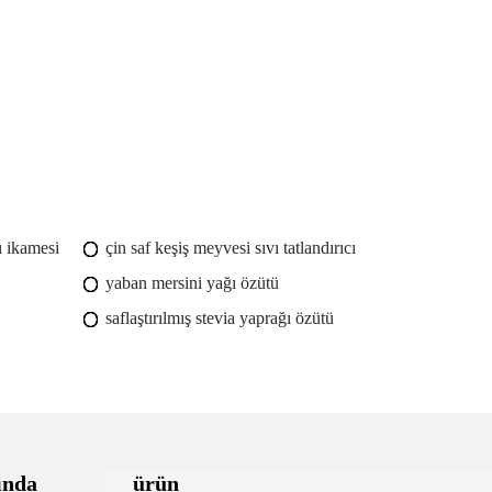
ı ikamesi
çin saf keşiş meyvesi sıvı tatlandırıcı
yaban mersini yağı özütü
saflaştırılmış stevia yaprağı özütü
ında
ürün